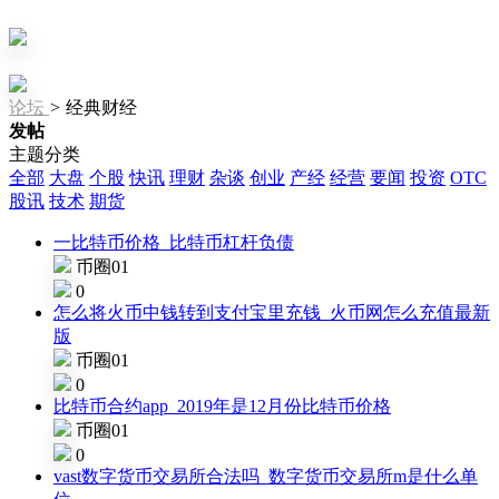
论坛
>
经典财经
发帖
主题分类
全部
大盘
个股
快讯
理财
杂谈
创业
产经
经营
要闻
投资
OTC
股讯
技术
期货
一比特币价格_比特币杠杆负债
币圈01
0
怎么将火币中钱转到支付宝里充钱_火币网怎么充值最新
版
币圈01
0
比特币合约app_2019年是12月份比特币价格
币圈01
0
vast数字货币交易所合法吗_数字货币交易所m是什么单