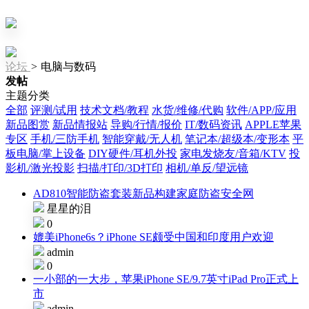
论坛
>
电脑与数码
发帖
主题分类
全部
评测/试用
技术文档/教程
水货/维修/代购
软件/APP/应用
新品图赏
新品情报站
导购/行情/报价
IT/数码资讯
APPLE苹果
专区
手机/三防手机
智能穿戴/无人机
笔记本/超级本/变形本
平
板电脑/掌上设备
DIY硬件/耳机外投
家电发烧友/音箱/KTV
投
影机/激光投影
扫描/打印/3D打印
相机/单反/望远镜
AD810智能防盗套装新品构建家庭防盗安全网
星星的泪
0
媲美iPhone6s？iPhone SE颇受中国和印度用户欢迎
admin
0
一小部的一大步，苹果iPhone SE/9.7英寸iPad Pro正式上
市
admin