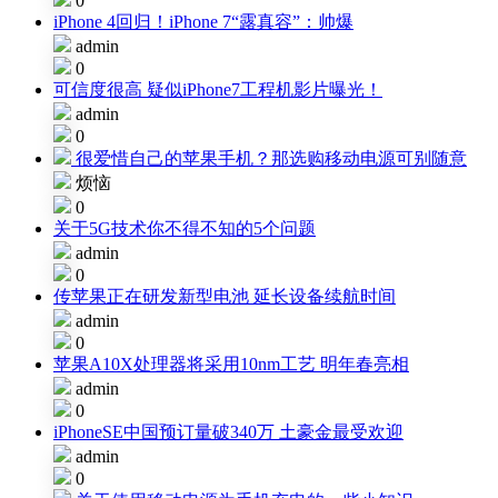
0
iPhone 4回归！iPhone 7“露真容”：帅爆
admin
0
可信度很高 疑似iPhone7工程机影片曝光！
admin
0
很爱惜自己的苹果手机？那选购移动电源可别随意
烦恼
0
关于5G技术你不得不知的5个问题
admin
0
传苹果正在研发新型电池 延长设备续航时间
admin
0
苹果A10X处理器将采用10nm工艺 明年春亮相
admin
0
iPhoneSE中国预订量破340万 土豪金最受欢迎
admin
0