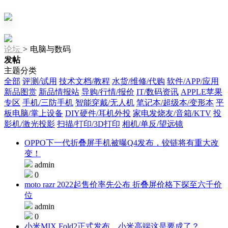
论坛
>
电脑与数码
发帖
主题分类
全部
评测/试用
技术文档/教程
水货/维修/代购
软件/APP/应用
新品图赏
新品情报站
导购/行情/报价
IT/数码资讯
APPLE苹果
专区
手机/三防手机
智能穿戴/无人机
笔记本/超级本/变形本
平
板电脑/掌上设备
DIY硬件/耳机外投
家电发烧友/音箱/KTV
投
影机/激光投影
扫描/打印/3D打印
相机/单反/望远镜
OPPO下一代折叠屏手机被曝Q4发布，铰链将有重大改
变！
admin
0
moto razr 2022起售价率先公布 折叠屏价格下探至六千价
位
admin
0
小米MIX Fold2正式发布，小米高端这是要成了？