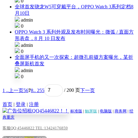
0
全球首发骁龙W5可穿戴平台，OPPO Watch 3系列定档8
月10日
admin
0
OPPO Watch 3 系列外观及发布时间曝光：微弧 / 直面方
形表盘，8 月 10 日发布
admin
0
全面屏手机的又一次探索：超微孔前摄方案曝光，某折
叠屏新机首发
admin
0
1 ..
上一页
5
6
7
8
.. 255
/ 200 页
下一页
首页
|
登录
|
注册
标准版
|
触屏版
|
电脑版
|
商务网
|
经
典重庆
客服QQ:45446822 TEL:13424176859