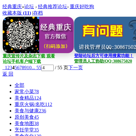
经典重庆
»
论坛
›
经典推荐论坛
›
重庆好吃狗
收藏本版
(
11
)
|
存档
登陆论坛后方可使用搜索功能！
重庆宣传片及杂志下载
观看
管理员人工协助|QQ:308675020
论坛手机客户端下载
1
2
3
4
5
6
7
8
9
10
... 55
/ 55 页
下一页
返 回
全部
家常小菜
78
美食精品
124
重庆火锅/名吃
112
美食与健康
236
原创美食
45
美食地图
38
烹饪学堂
35