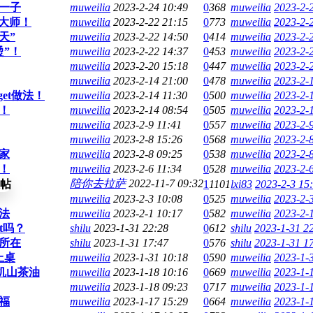
一子
muweilia
2023-2-24 10:49
0
368
muweilia
2023-2-
大师！
muweilia
2023-2-22 21:15
0
773
muweilia
2023-2-
天”
muweilia
2023-2-22 14:50
0
414
muweilia
2023-2-
”！
muweilia
2023-2-22 14:37
0
453
muweilia
2023-2-
muweilia
2023-2-20 15:18
0
447
muweilia
2023-2-
muweilia
2023-2-14 21:00
0
478
muweilia
2023-2-
et做法！
muweilia
2023-2-14 11:30
0
500
muweilia
2023-2-
！
muweilia
2023-2-14 08:54
0
505
muweilia
2023-2-
muweilia
2023-2-9 11:41
0
557
muweilia
2023-2-9
muweilia
2023-2-8 15:26
0
568
muweilia
2023-2-
家
muweilia
2023-2-8 09:25
0
538
muweilia
2023-2-
！
muweilia
2023-2-6 11:34
0
528
muweilia
2023-2-6
陪你去拉萨
2022-11-7 09:32
1
1101
lxi83
2023-2-3 15
muweilia
2023-2-3 10:08
0
525
muweilia
2023-2-
法
muweilia
2023-2-1 10:17
0
582
muweilia
2023-2-
t吗？
shilu
2023-1-31 22:28
0
612
shilu
2023-1-31 2
所在
shilu
2023-1-31 17:47
0
576
shilu
2023-1-31 1
上桌
muweilia
2023-1-31 10:18
0
590
muweilia
2023-1-
机山茶油
muweilia
2023-1-18 10:16
0
669
muweilia
2023-1-
muweilia
2023-1-18 09:23
0
717
muweilia
2023-1-
福
muweilia
2023-1-17 15:29
0
664
muweilia
2023-1-