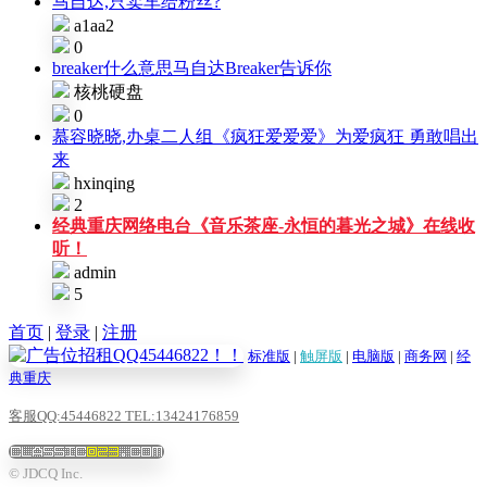
马自达,只卖车给粉丝?
a1aa2
0
breaker什么意思马自达Breaker告诉你
核桃硬盘
0
慕容晓晓,办桌二人组《疯狂爱爱爱》为爱疯狂 勇敢唱出
来
hxinqing
2
经典重庆网络电台《音乐茶座-永恒的暮光之城》在线收
听！
admin
5
首页
|
登录
|
注册
标准版
|
触屏版
|
电脑版
|
商务网
|
经
典重庆
客服QQ:45446822 TEL:13424176859
© JDCQ Inc.