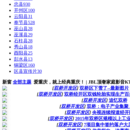
忠县
930
开州区
100
云阳县
31
奉节县
528
巫山县
28
巫溪县
29
石柱县
28
秀山县
18
酉阳县
25
彭水县
13
铜梁区
160
区县宣传片
30
新窗
全部主题
爱重庆，就上经典重庆！ | JBL顶奢家庭影音KTV
[
双桥开发区
]
双桥区下雪了--最新图片
[
双桥开发区
]
双桥经开区双钱轮胎实现生产百
[
双桥开发区
]
追忆双桥
.
[
双桥开发区
]
双桥：电子产业集聚
[
双桥开发区
]
央视连续报道经开区
[
双桥开发区
]
2015年双桥区规模以上工业
[
双桥开发区
]
7项目集中签约落户大