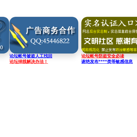
论坛帐号被盗人工找回
论坛帐号防盗安全必读
论坛掉线解决办法！
谢绝发布****类等敏感信息