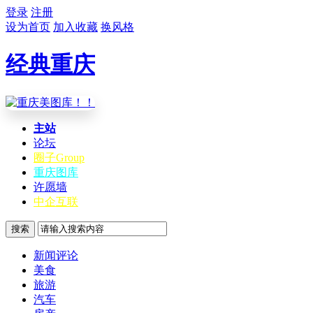
登录
注册
设为首页
加入收藏
换风格
经典重庆
主站
论坛
圈子
Group
重庆图库
许愿墙
中企互联
搜索
新闻评论
美食
旅游
汽车