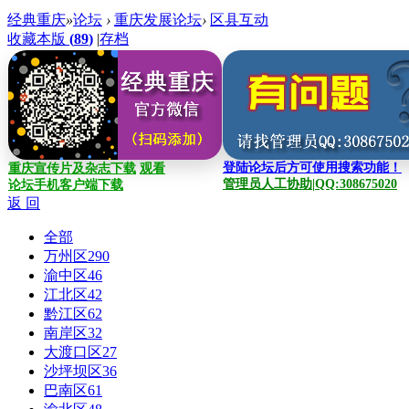
经典重庆
»
论坛
›
重庆发展论坛
›
区县互动
收藏本版
(
89
)
|
存档
登陆论坛后方可使用搜索功能！
重庆宣传片及杂志下载
观看
管理员人工协助|QQ:308675020
论坛手机客户端下载
返 回
全部
万州区
290
渝中区
46
江北区
42
黔江区
62
南岸区
32
大渡口区
27
沙坪坝区
36
巴南区
61