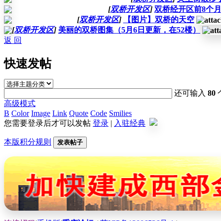
[
双桥开发区
]
双桥经开区前8个月
[
双桥开发区
]
【图片】双桥的天空
[
双桥开发区
]
美丽的双桥图集（5月6日更新，在52楼）
返 回
快速发帖
还可输入
80
高级模式
B
Color
Image
Link
Quote
Code
Smilies
您需要登录后才可以发帖
登录
|
入驻经典
本版积分规则
发表帖子