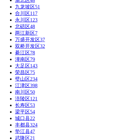
渝北区
48
九龙坡区
51
合川区
117
永川区
123
北碚区
48
两江新区
7
万盛开发区
37
双桥开发区
32
綦江区
78
潼南区
79
大足区
143
荣昌区
75
璧山区
234
江津区
398
南川区
50
涪陵区
121
长寿区
53
梁平区
54
城口县
22
丰都县
324
垫江县
47
武隆区
21