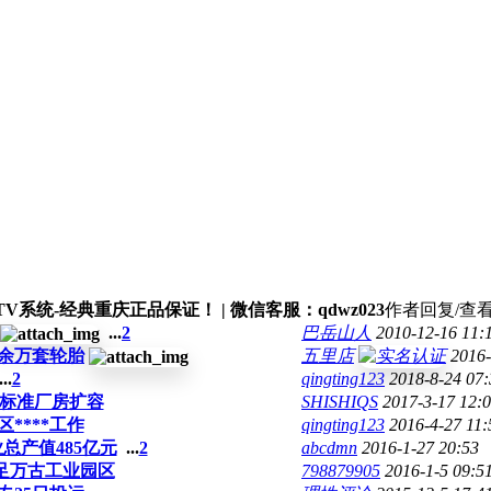
系统-经典重庆正品保证！ | 微信客服：qdwz023
作者
回复/查
...
2
巴岳山人
2010-12-16 11:
余万套轮胎
五里店
2016-
..
2
qingting123
2018-8-24 07:
 标准厂房扩容
SHISHIQS
2017-3-17 12:
****工作
qingting123
2016-4-27 11:
总产值485亿元
...
2
abcdmn
2016-1-27 20:53
足万古工业园区
798879905
2016-1-5 09:5