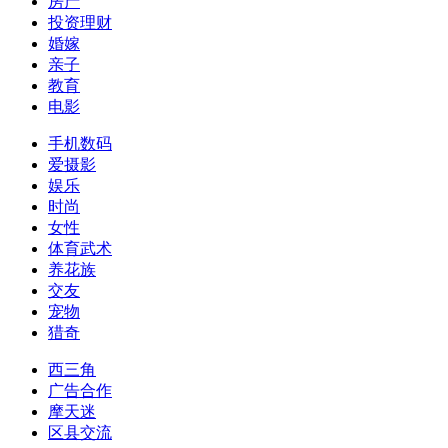
房产
投资理财
婚嫁
亲子
教育
电影
手机数码
爱摄影
娱乐
时尚
女性
体育武术
养花族
交友
宠物
猎奇
西三角
广告合作
摩天迷
区县交流