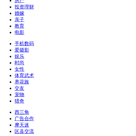
房产
投资理财
婚嫁
亲子
教育
电影
手机数码
爱摄影
娱乐
时尚
女性
体育武术
养花族
交友
宠物
猎奇
西三角
广告合作
摩天迷
区县交流