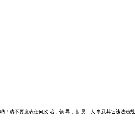
！请不要发表任何政 治，领 导，官 员，人 事及其它违法违