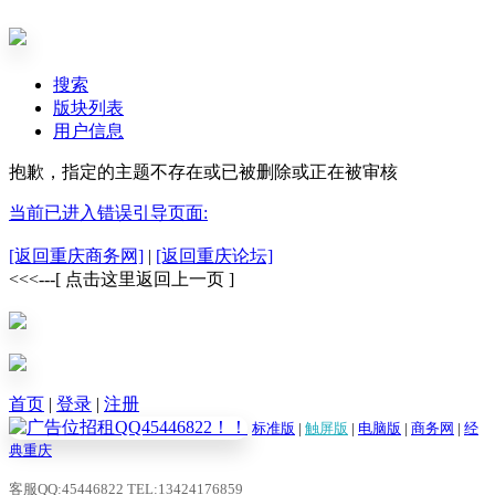
搜索
版块列表
用户信息
抱歉，指定的主题不存在或已被删除或正在被审核
当前已进入错误引导页面:
[返回重庆商务网]
|
[返回重庆论坛]
<<<---[ 点击这里返回上一页 ]
首页
|
登录
|
注册
标准版
|
触屏版
|
电脑版
|
商务网
|
经
典重庆
客服QQ:45446822 TEL:13424176859