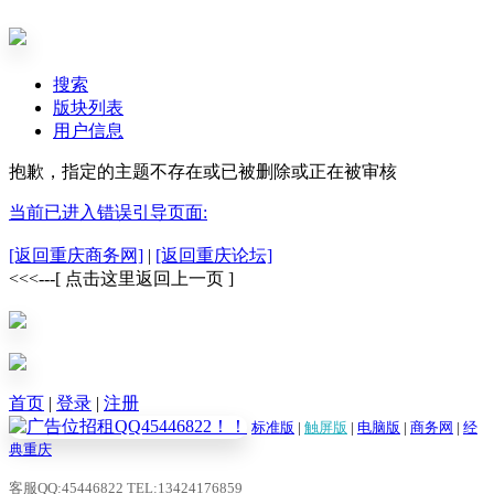
搜索
版块列表
用户信息
抱歉，指定的主题不存在或已被删除或正在被审核
当前已进入错误引导页面:
[返回重庆商务网]
|
[返回重庆论坛]
<<<---[ 点击这里返回上一页 ]
首页
|
登录
|
注册
标准版
|
触屏版
|
电脑版
|
商务网
|
经
典重庆
客服QQ:45446822 TEL:13424176859