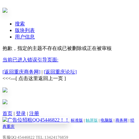
搜索
版块列表
用户信息
抱歉，指定的主题不存在或已被删除或正在被审核
当前已进入错误引导页面:
[返回重庆商务网]
|
[返回重庆论坛]
<<<---[ 点击这里返回上一页 ]
首页
|
登录
|
注册
标准版
|
触屏版
|
电脑版
|
商务网
|
经
典重庆
客服QQ:45446822 TEL:13424176859