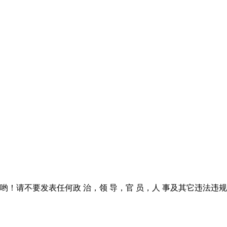
！请不要发表任何政 治，领 导，官 员，人 事及其它违法违