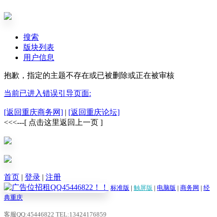
搜索
版块列表
用户信息
抱歉，指定的主题不存在或已被删除或正在被审核
当前已进入错误引导页面:
[返回重庆商务网]
|
[返回重庆论坛]
<<<---[ 点击这里返回上一页 ]
首页
|
登录
|
注册
标准版
|
触屏版
|
电脑版
|
商务网
|
经
典重庆
客服QQ:45446822 TEL:13424176859