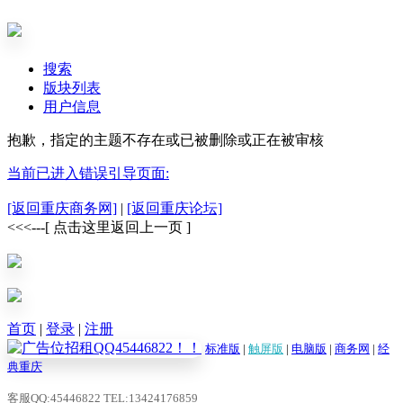
搜索
版块列表
用户信息
抱歉，指定的主题不存在或已被删除或正在被审核
当前已进入错误引导页面:
[返回重庆商务网]
|
[返回重庆论坛]
<<<---[ 点击这里返回上一页 ]
首页
|
登录
|
注册
标准版
|
触屏版
|
电脑版
|
商务网
|
经
典重庆
客服QQ:45446822 TEL:13424176859