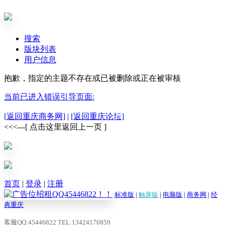
搜索
版块列表
用户信息
抱歉，指定的主题不存在或已被删除或正在被审核
当前已进入错误引导页面:
[返回重庆商务网]
|
[返回重庆论坛]
<<<---[ 点击这里返回上一页 ]
首页
|
登录
|
注册
标准版
|
触屏版
|
电脑版
|
商务网
|
经
典重庆
客服QQ:45446822 TEL:13424176859