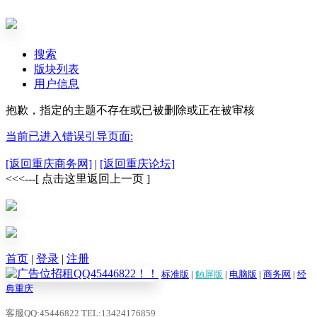
搜索
版块列表
用户信息
抱歉，指定的主题不存在或已被删除或正在被审核
当前已进入错误引导页面:
[返回重庆商务网]
|
[返回重庆论坛]
<<<---[ 点击这里返回上一页 ]
首页
|
登录
|
注册
标准版
|
触屏版
|
电脑版
|
商务网
|
经
典重庆
客服QQ:45446822 TEL:13424176859