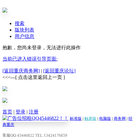
搜索
版块列表
用户信息
抱歉，您尚未登录，无法进行此操作
当前已进入错误引导页面:
[返回重庆商务网]
|
[返回重庆论坛]
<<<---[ 点击这里返回上一页 ]
首页
|
登录
|
注册
标准版
|
触屏版
|
电脑版
|
商务网
|
经
典重庆
客服QQ:45446822 TEL:13424176859