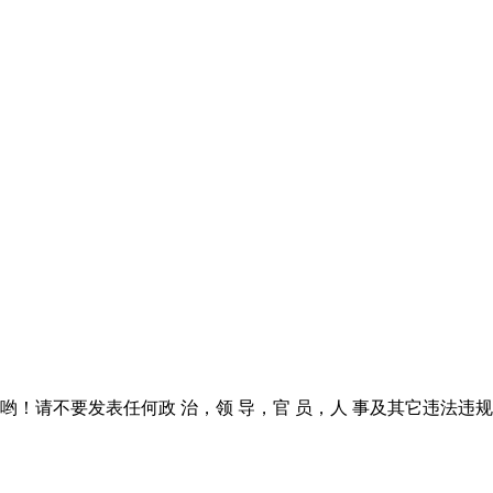
！请不要发表任何政 治，领 导，官 员，人 事及其它违法违