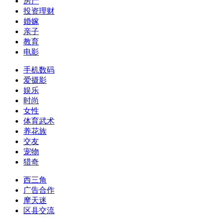
房产
投资理财
婚嫁
亲子
教育
电影
手机数码
爱摄影
娱乐
时尚
女性
体育武术
养花族
交友
宠物
猎奇
西三角
广告合作
摩天迷
区县交流