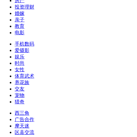
房产
投资理财
婚嫁
亲子
教育
电影
手机数码
爱摄影
娱乐
时尚
女性
体育武术
养花族
交友
宠物
猎奇
西三角
广告合作
摩天迷
区县交流