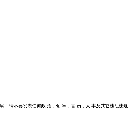
！请不要发表任何政 治，领 导，官 员，人 事及其它违法违