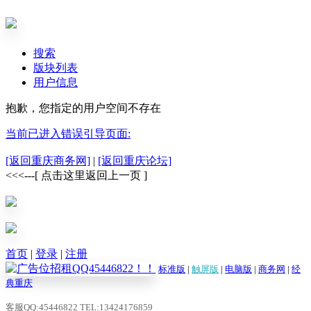
搜索
版块列表
用户信息
抱歉，您指定的用户空间不存在
当前已进入错误引导页面:
[返回重庆商务网]
|
[返回重庆论坛]
<<<---[ 点击这里返回上一页 ]
首页
|
登录
|
注册
标准版
|
触屏版
|
电脑版
|
商务网
|
经
典重庆
客服QQ:45446822 TEL:13424176859