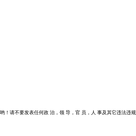
！请不要发表任何政 治，领 导，官 员，人 事及其它违法违