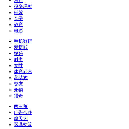
房产
投资理财
婚嫁
亲子
教育
电影
手机数码
爱摄影
娱乐
时尚
女性
体育武术
养花族
交友
宠物
猎奇
西三角
广告合作
摩天迷
区县交流