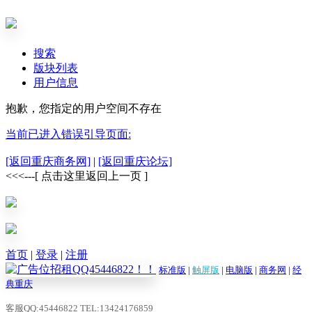
搜索
版块列表
用户信息
抱歉，您指定的用户空间不存在
当前已进入错误引导页面:
[返回重庆商务网]
|
[返回重庆论坛]
<<<---[ 点击这里返回上一页 ]
首页
|
登录
|
注册
标准版
|
触屏版
|
电脑版
|
商务网
|
经
典重庆
客服QQ:45446822 TEL:13424176859