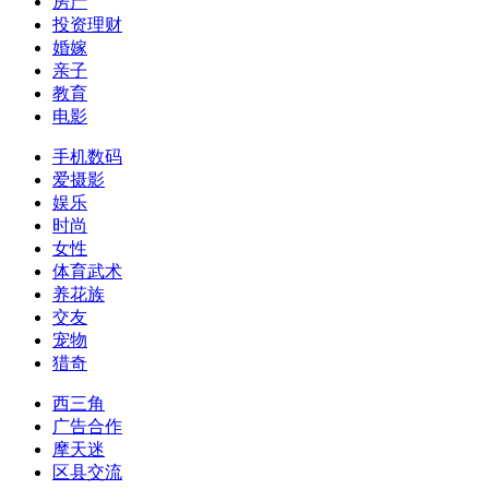
房产
投资理财
婚嫁
亲子
教育
电影
手机数码
爱摄影
娱乐
时尚
女性
体育武术
养花族
交友
宠物
猎奇
西三角
广告合作
摩天迷
区县交流