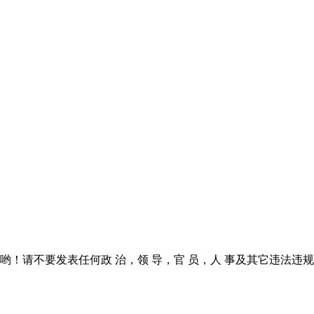
！请不要发表任何政 治，领 导，官 员，人 事及其它违法违