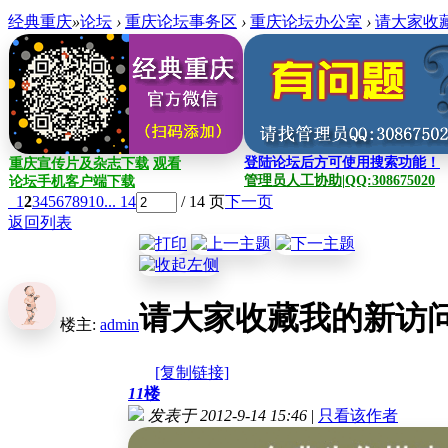
经典重庆
»
论坛
›
重庆论坛事务区
›
重庆论坛办公室
›
请大家收藏我
登陆论坛后方可使用搜索功能！
重庆宣传片及杂志下载
观看
管理员人工协助|QQ:308675020
论坛手机客户端下载
1
2
3
4
5
6
7
8
9
10
... 14
/ 14 页
下一页
返回列表
请大家收藏我的新访问地址^
楼主:
admin
[复制链接]
11
楼
发表于 2012-9-14 15:46
|
只看该作者