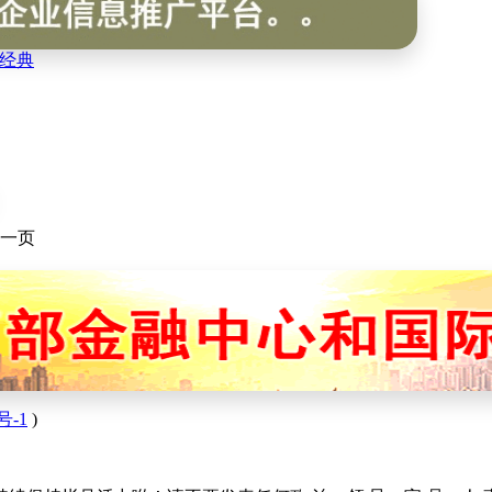
经典
一页
号-1
)