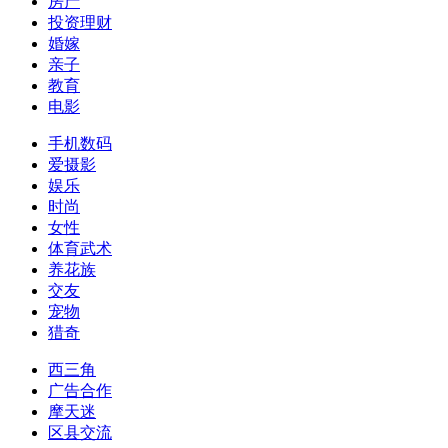
房产
投资理财
婚嫁
亲子
教育
电影
手机数码
爱摄影
娱乐
时尚
女性
体育武术
养花族
交友
宠物
猎奇
西三角
广告合作
摩天迷
区县交流