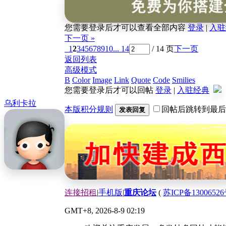
您需要登录后才可以查看全部内容
登录
|
入驻
下一页 »
1
2
3
4
5
6
7
8
9
10
... 14
/ 14 页
下一页
返回列表
高级模式
B
Color
Image
Link
Quote
Code
Smilies
您需要登录后才可以回帖
登录
|
入驻经典
乌利卡拉
本版积分规则
回帖后跳转到最后
发表回复
连接招租
|
手机版
|
重庆论坛
(
苏ICP备13006526
GMT+8, 2026-8-9 02:19