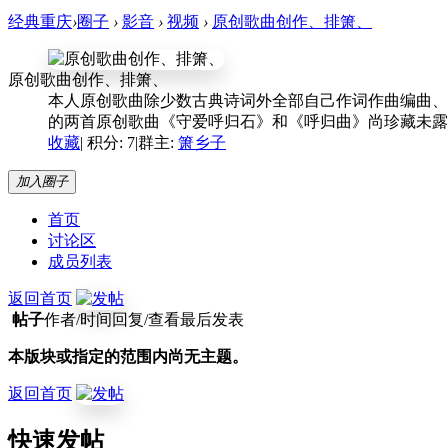
经典重庆
›
圈子
›
影音
›
视频
›
原创歌曲创作、排箫、
原创歌曲创作、排箫、
本人原创歌曲除少数古典诗词外全部自己作词作曲编曲、
的两首原创歌曲《守爱呼归石》和《呼归曲》尚珍藏未露
收藏
|
积分: 7
|
群主:
箫乡子
加入圈子
首页
讨论区
成员列表
返回首页
帖子
作者/时间
回复/查看
最后发表
本版块或指定的范围内尚无主题。
返回首页
快速发帖