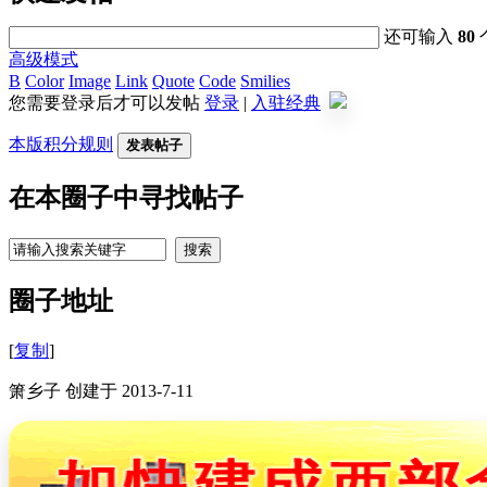
还可输入
80
高级模式
B
Color
Image
Link
Quote
Code
Smilies
您需要登录后才可以发帖
登录
|
入驻经典
本版积分规则
发表帖子
在本圈子中寻找帖子
搜索
圈子地址
[
复制
]
箫乡子 创建于 2013-7-11