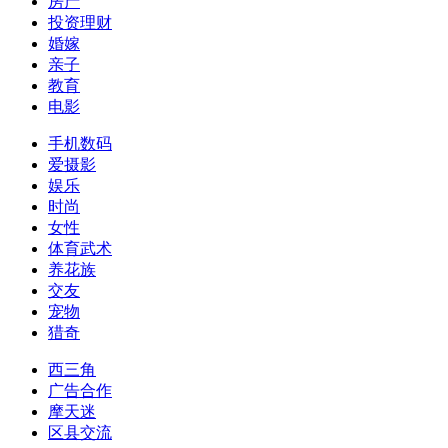
房产
投资理财
婚嫁
亲子
教育
电影
手机数码
爱摄影
娱乐
时尚
女性
体育武术
养花族
交友
宠物
猎奇
西三角
广告合作
摩天迷
区县交流