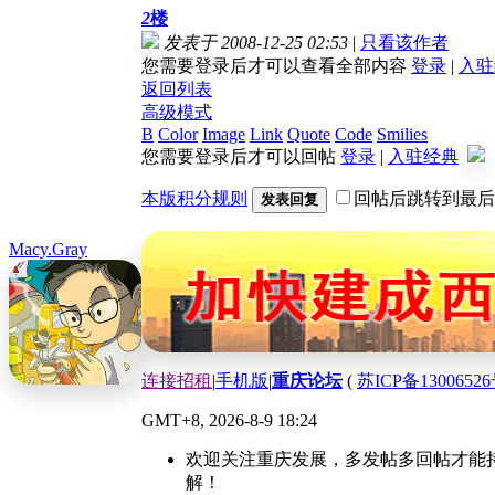
2
楼
发表于 2008-12-25 02:53
|
只看该作者
您需要登录后才可以查看全部内容
登录
|
入驻
返回列表
高级模式
B
Color
Image
Link
Quote
Code
Smilies
您需要登录后才可以回帖
登录
|
入驻经典
本版积分规则
回帖后跳转到最后
发表回复
Macy.Gray
连接招租
|
手机版
|
重庆论坛
(
苏ICP备13006526
GMT+8, 2026-8-9 18:24
欢迎关注重庆发展，多发帖多回帖才能持
解！