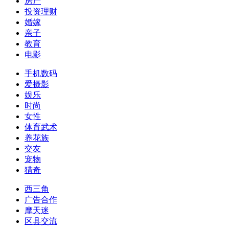
房产
投资理财
婚嫁
亲子
教育
电影
手机数码
爱摄影
娱乐
时尚
女性
体育武术
养花族
交友
宠物
猎奇
西三角
广告合作
摩天迷
区县交流