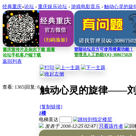
经典重庆
»
论坛
›
重庆娱乐论坛
›
游戏电影音乐
›
触动心灵的旋
登陆论坛后方可使用搜索功能！
重庆宣传片及杂志下载
观看
管理员人工协助|QQ:308675020
论坛手机客户端下载
返回列表
查看:
1365
|
回复:
6
触动心灵的旋律——
[复制链接]
1
楼
电梯直达
发表于 2008-12-25 02:47
|
只看该作者