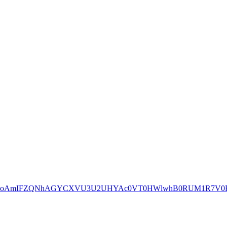
J9VjcFSlcoAmIFZQNhAGYCXVU3U2UHYAc0VT0HWlwhB0RUM1