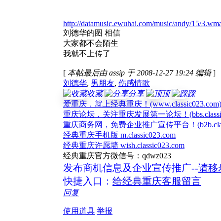
http://datamusic.ewuhai.com/music/andy/15/3.wm
刘德华的图 相信
大家都不会陌生
我就不上传了
[
本帖最后由 assip 于 2008-12-27 19:24 编辑
]
刘德华
,
男朋友
,
伤感情歌
收藏
分享
顶
踩
爱重庆，就上经典重庆！(www.classic023.com
重庆论坛，关注重庆发展第一论坛！(bbs.classic0
重庆商务网，免费企业推广宣传平台！(b2b.classic
经典重庆手机版 m.classic023.com
经典重庆许愿墙 wish.classic023.com
经典重庆官方微信号：qdwz023
发布商机信息及企业宣传推广--
请移
快捷入口：
给经典重庆客服留言
回复
使用道具
举报