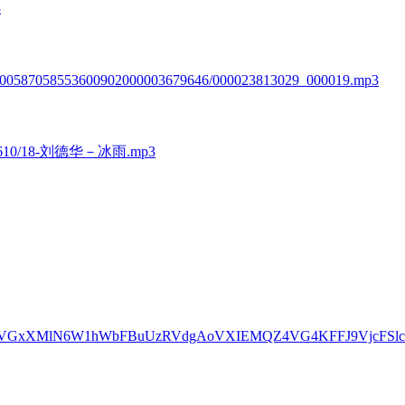
3
925/600587058553600902000003679646/000023813029_000019.mp3
40/200610/18-刘德华－冰雨.mp3
1XDwHNlQwVGxXMlN6W1hWbFBuUzRVdgAoVXIEMQZ4VG4KFF