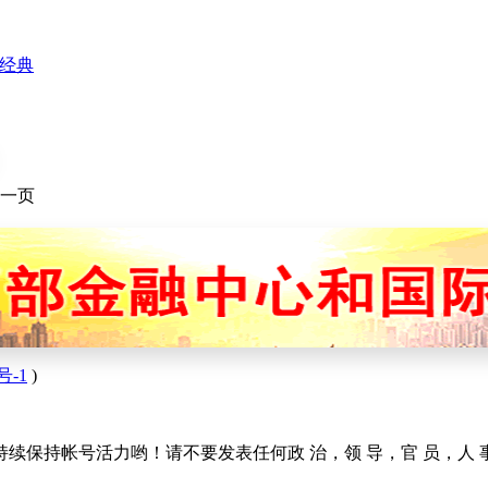
经典
一页
号-1
)
续保持帐号活力哟！请不要发表任何政 治，领 导，官 员，人