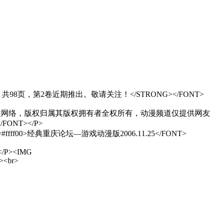
》单行本第1卷，共98页，第2卷近期推出。敬请关注！</STRONG></FONT>
NG>本页面漫画来源于互联网络，版权归属其版权拥有者全权所有，动漫频道仅提供网友
NT></P>
lor=#ffff00>经典重庆论坛—游戏动漫版2006.11.25</FONT>
</P><IMG
r><br>