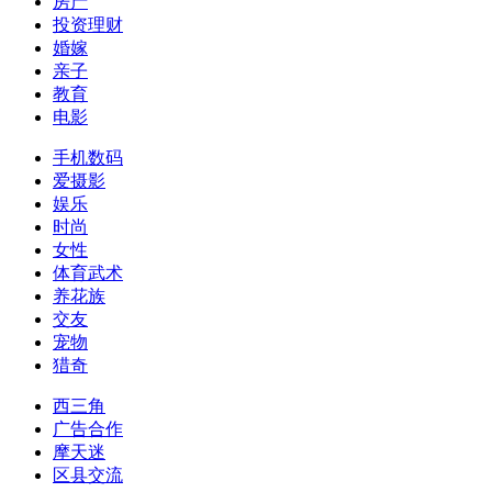
房产
投资理财
婚嫁
亲子
教育
电影
手机数码
爱摄影
娱乐
时尚
女性
体育武术
养花族
交友
宠物
猎奇
西三角
广告合作
摩天迷
区县交流