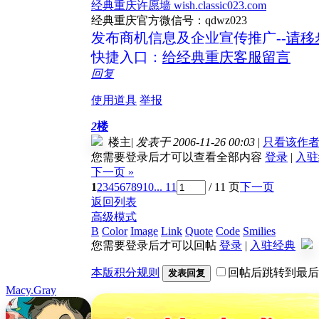
经典重庆许愿墙 wish.classic023.com
经典重庆官方微信号：qdwz023
发布商机信息及企业宣传推广--
请移
快捷入口：
给经典重庆客服留言
回复
使用道具
举报
2
楼
楼主
|
发表于 2006-11-26 00:03
|
只看该作
您需要登录后才可以查看全部内容
登录
|
入驻
下一页 »
1
2
3
4
5
6
7
8
9
10
... 11
/ 11 页
下一页
返回列表
高级模式
B
Color
Image
Link
Quote
Code
Smilies
您需要登录后才可以回帖
登录
|
入驻经典
本版积分规则
回帖后跳转到最后
发表回复
Macy.Gray