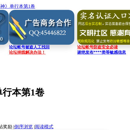
死神》单行本第1卷
论坛帐号被盗人工找回
论坛帐号防盗安全必读
论坛掉线解决办法！
谢绝发布****类等敏感信息
单行本第1卷
|
倒序浏览
|
阅读模式