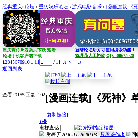
经典重庆
»
论坛
›
重庆娱乐论坛
›
游戏电影音乐
›
[漫画连载]《
登陆论坛后方可使用搜索功能！
重庆宣传片及杂志下载
观看
管理员人工协助|QQ:308675020
论坛手机客户端下载
1
2
3
4
5
6
7
8
9
10
... 11
/ 11 页
下一页
返回列表
查看:
9155
|
回复:
102
[漫画连载]《死神》
[复制链接]
1
楼
电梯直达
发表于 2006-11-26 00:03
|
只看该作者