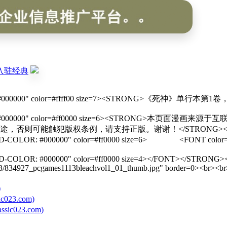
入驻经典
R: #000000" color=#ffff00 size=7><STRONG>《死神
LOR: #000000" color=#ff0000 size=6><STRO
则可能触犯版权条例，请支持正版。谢谢！</STRONG></FO
D-COLOR: #000000" color=#ff0000 size=6> <FONT co
OLOR: #000000" color=#ff0000 size=4></FONT></STRONG>
/13/834927_pcgames1113bleachvol1_01_thumb.jpg" border=0><br><b
)
23.com)
023.com)