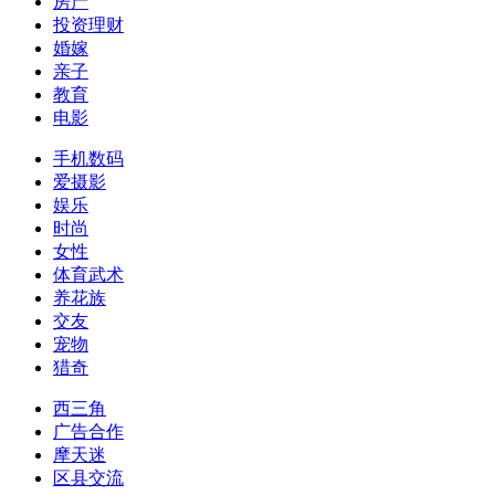
房产
投资理财
婚嫁
亲子
教育
电影
手机数码
爱摄影
娱乐
时尚
女性
体育武术
养花族
交友
宠物
猎奇
西三角
广告合作
摩天迷
区县交流