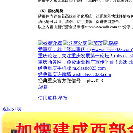
磷虾甲壳素含量占整个磷虾干重的4%，多于其他鱼贝
（6）消化酶类
磷虾体内存在着高效的消化系统，该系统能快速降解各
消化酶可以用于清创、治疗溃疡、促进伤口愈合。
以上内容由
新资源食品申报
http://www.odk.com.c
收藏
分享
顶
踩
爱重庆，就上经典重庆！(www.classic023.com
重庆论坛，关注重庆发展第一论坛！(bbs.classic0
重庆商务网，免费企业推广宣传平台！(b2b.classic
经典重庆手机版 m.classic023.com
经典重庆许愿墙 wish.classic023.com
经典重庆官方微信号：qdwz023
回复
使用道具
举报
返回列表