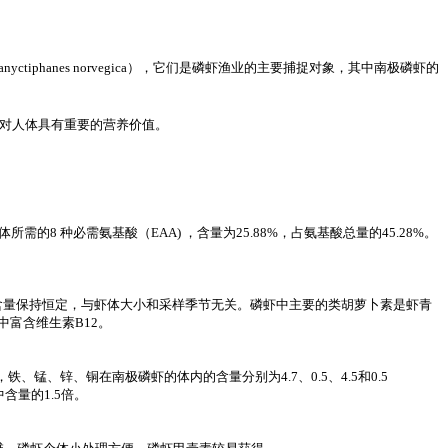
ctiphanes norvegica），它们是磷虾渔业的主要捕捉对象，其中南极磷虾的
对人体具有重要的营养价值。
8 种必需氨基酸（EAA) ，含量为25.88%，占氨基酸总量的45.28%。
，其含量保持恒定，与虾体大小和采样季节无关。磷虾中主要的类胡萝卜素是虾青
中富含维生素B12。
素，铁、锰、锌、铜在南极磷虾的体内的含量分别为4.7、0.5、4.5和0.5
中含量的1.5倍。