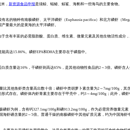
毫米，
新资源食品申报
是须鲸、蝠鲼、鲸鲨、海豹和一些海鸟的主要食物。
有南极磷虾、太平洋磷虾（Euphausia pacifica）和北方磷虾（Megany
国产量最大的是黄海的太平洋磷虾。
由于含有丰富的必需脂肪酸、蛋白质、维生素、微量元素及其他生物活性成分，
能高达15.86%。磷虾EPA和DHA主要存在于磷脂中。
含量达16%，干磷虾则高达65%，是其他动物性食品的2～3倍。磷虾含人体所需的
量比其他鱼虾类含量高出数十倍；磷虾中类胡萝卜素含量为2～7mg/100g
式存在。磷虾体内虾青素主要存在于甲壳中，约3～4mg/100g；此外，磷虾
虾为例，含有钙327.1mg/100g和磷913.2mg/100g，作为必需营养微量元
/kg，为中国海虾硒含量的2～5倍。普通干燥的南极磷虾中其他矿质元素，约为中国海虾