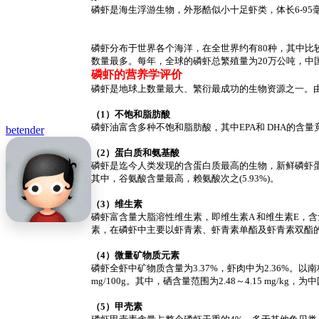
磷虾是海生浮游生物，外形酷似小十足虾类，体长6-95
磷虾分布于世界各个海洋，在全世界约有80种，其中比较有名的物种
数量最多。每年，全球的磷虾总繁殖量为20万公吨，中
磷虾的营养学评价
磷虾是地球上数量最大、繁衍最成功的生物资源之一。
（1）不饱和脂肪酸
磷虾油富含多种不饱和脂肪酸，其中EPA和 DHA的含量竟
betender
（2）蛋白质和氨基酸
磷虾是迄今人类发现的含蛋白质最高的生物，新鲜磷虾蛋白质
其中，谷氨酸含量最高，赖氨酸次之(5.93%)。
（3）维生素
磷虾富含量大脂溶性维生素，即维生素A 和维生素E，含
素，在磷虾中主要以虾青素、虾青素单酯及虾青素双酯的形
（4）微量矿物质元素
磷虾全虾中矿物质含量为3.37%，虾肉中为2.36%。以南极磷
mg/100g。其中，硒含量范围为2.48～4.15 mg
（5）甲壳素