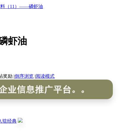
料（11）——磷虾油
—磷虾油
|
倒序浏览
|
阅读模式
入驻经典