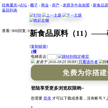
经典重庆
»
论坛
›
圈子
›
商业
›
房产
›
老西关牛杂加盟
›
新食品原
返回列表
查看:
969
|
回复:
0
新食品原料（11）—
[复制链接]
1
楼
电梯直达
发表于 2016-10-21 16:03
|
只看该作者
登陆享受更多浏览权限哟~
您需要
登录
才可以下载或查看，没有帐号？
x