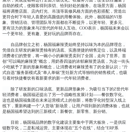
展示，美观度都将进行全面升级优化。在服务方面，改变以往偏重于
自助的模式，使顾客得到亲切、恰到好处的服务。在场景方面，杨国
福将调整店面、店内灯光、吊顶等装修风格方面的色彩搭配，营造出
更符合时下年轻人喜爱的高颜值的用餐体验。此外，杨国福的VI形
象、营销活动、管理团队等方面都在不断提升，以更年轻、更多元、
更有活力的形象来与Z世代的年轻人互动。COO表示，杨国福未来会以
一个更年轻、更有趣、更好玩的品牌而存在。
自品牌创立之初，杨国福麻辣烫始终坚持以味为本的品牌理念，
凭借自主研发的麻辣烫独有的汤底、实惠便捷的销售定位，以及终端
消费者们的赞誉，将一碗小小的麻辣烫卖到了全国，走向了世界。首
创“可以喝的麻辣烫”概念，用奶香四溢的浓郁麻辣烫汤底，为这一街头
小吃赋予了新的形象和概念，让消费者对麻辣烫有了的全新认识；“斤
式自选”服务新模式及“单人单锅”烹饪新方式等独特的销售模式，也吸
引着对快捷餐饮有着新要求的新一代年轻消费者。
除了研发新的口味汤底、更新品牌形象外，为吸引当下的Z世代年
轻消费者，杨国福还提出了另一个战略性发展计划——餐饮数字化。
这也是杨国福集团在未来运营模式上的创新，将数字化转型深入线上
线下，重新构建一个“人货场”新场景，让用户得到新的消费体验，也就
是杨国福希望达到的三新模式：新餐饮、新零售、新分销。
目前，杨国福品牌的数字化建设主要集中于两大板块，一是供应
链数字化，二是私域运营。主要体现在“五个在线”，结合“ERP系