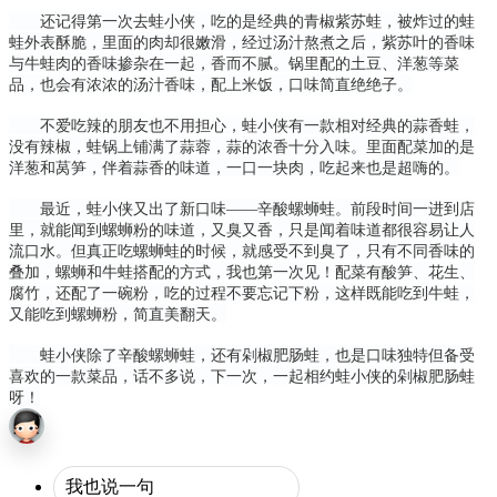
还记得第一次去蛙小侠，吃的是经典的青椒紫苏蛙，被炸过的蛙
蛙外表酥脆，里面的肉却很嫩滑，经过汤汁熬煮之后，紫苏叶的香味
与牛蛙肉的香味掺杂在一起，香而不腻。锅里配的土豆、洋葱等菜
品，也会有浓浓的汤汁香味，配上米饭，口味简直绝绝子。
不爱吃辣的朋友也不用担心，蛙小侠有一款相对经典的蒜香蛙，
没有辣椒，蛙锅上铺满了蒜蓉，蒜的浓香十分入味。里面配菜加的是
洋葱和莴笋，伴着蒜香的味道，一口一块肉，吃起来也是超嗨的。
最近，蛙小侠又出了新口味——辛酸螺蛳蛙。前段时间一进到店
里，就能闻到螺蛳粉的味道，又臭又香，只是闻着味道都很容易让人
流口水。但真正吃螺蛳蛙的时候，就感受不到臭了，只有不同香味的
叠加，螺蛳和牛蛙搭配的方式，我也第一次见！配菜有酸笋、花生、
腐竹，还配了一碗粉，吃的过程不要忘记下粉，这样既能吃到牛蛙，
又能吃到螺蛳粉，简直美翻天。
蛙小侠除了辛酸螺蛳蛙，还有剁椒肥肠蛙，也是口味独特但备受
喜欢的一款菜品，话不多说，下一次，一起相约蛙小侠的剁椒肥肠蛙
呀！