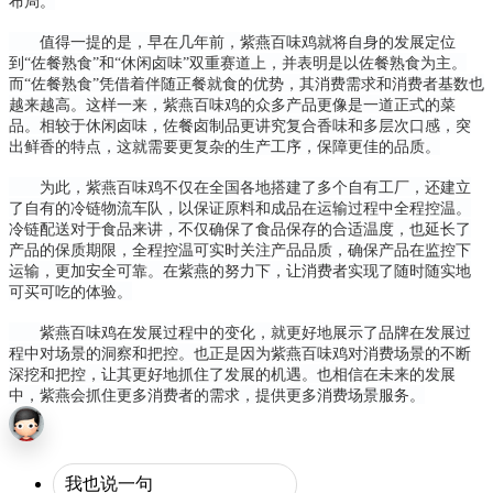
布局。
值得一提的是，早在几年前，紫燕百味鸡就将自身的发展定位
到“佐餐熟食”和“休闲卤味”双重赛道上，并表明是以佐餐熟食为主。
而“佐餐熟食”凭借着伴随正餐就食的优势，其消费需求和消费者基数也
越来越高。这样一来，紫燕百味鸡的众多产品更像是一道正式的菜
品。相较于休闲卤味，佐餐卤制品更讲究复合香味和多层次口感，突
出鲜香的特点，这就需要更复杂的生产工序，保障更佳的品质。
为此，紫燕百味鸡不仅在全国各地搭建了多个自有工厂，还建立
了自有的冷链物流车队，以保证原料和成品在运输过程中全程控温。
冷链配送对于食品来讲，不仅确保了食品保存的合适温度，也延长了
产品的保质期限，全程控温可实时关注产品品质，确保产品在监控下
运输，更加安全可靠。在紫燕的努力下，让消费者实现了随时随实地
可买可吃的体验。
紫燕百味鸡在发展过程中的变化，就更好地展示了品牌在发展过
程中对场景的洞察和把控。也正是因为紫燕百味鸡对消费场景的不断
深挖和把控，让其更好地抓住了发展的机遇。也相信在未来的发展
中，紫燕会抓住更多消费者的需求，提供更多消费场景服务。