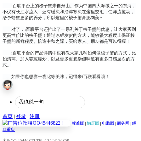
i百联平台上的梭子蟹来自舟山。作为中国四大海域之一的东海，
不仅有长江水流入，还有暖流和沿岸寒流在这里交汇，使洋流搅动，
给予螃蟹更多的养分，所以这里的梭子蟹膏肥肉美~
对了，i百联平台还推出了一系列关于梭子蟹的优惠，让大家买到
更高性价比的梭子蟹！通过冰鲜发货的方式，能够很大程度上保证梭
子蟹的新鲜程度。恰逢中秋之际，买给家人、朋友都是可以得喔！
i百联平台的产品详情中也有教大家几种如何做梭子蟹的方式，比
如清蒸、加入姜葱爆炒，以及更多更复杂但味道有更多口感层次的方
式。
如果你也想尝一尝此等美味，记得来i百联看看哦！
首页
|
登录
|
注册
标准版
|
触屏版
|
电脑版
|
商务网
|
经
典重庆
客服QQ:45446822 TEL:13424176859