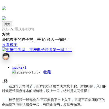
回复
论坛
>
重庆好吃狗
发帖
膏肥肉美的梭子蟹，来 i百联入一份吧！
只看楼主
mu07271
2022-9-6 15:57
收藏
1楼
在这个开海时节，新鲜的梭子蟹蟹肉大块丰腴、鲜嫩Q弹，入口的
时候还带着点海水的咸鲜味，咬上一口，绝对是人间值得！
梭子蟹我一般都会在i百联购物平台上入手，它是百联集团旗下的
高品质本地生活服务平台，有国企背书，质量有保障。