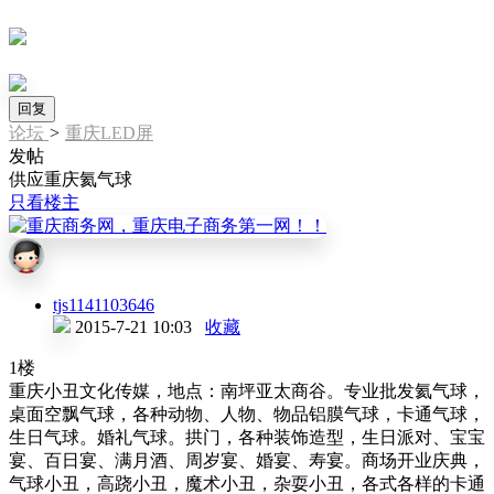
回复
论坛
>
重庆LED屏
发帖
供应重庆氦气球
只看楼主
tjs1141103646
2015-7-21 10:03
收藏
1楼
重庆小丑文化传媒，地点：南坪亚太商谷。专业批发氦气球，
桌面空飘气球，各种动物、人物、物品铝膜气球，卡通气球，
生日气球。婚礼气球。拱门，各种装饰造型，生日派对、宝宝
宴、百日宴、满月酒、周岁宴、婚宴、寿宴。商场开业庆典，
气球小丑，高跷小丑，魔术小丑，杂耍小丑，各式各样的卡通