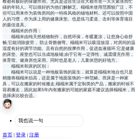
椎都有极好的保健作用。尤其是适合生活在大都市里一天天紧张而忙
碌的年轻人。可以很好的为他们解解乏。榻榻米使用范围较广泛，不
但可以用来作为装饰房间的一特殊风格的铺地材料。还可以按照中国
人的习惯，作为床上用的健康床垫。也是练习柔道、击剑等体育项目
的最佳道具。
榻榻米的作用：
榻榻米由纯天然植物制作，自然环保，冬暖夏凉，让您身心命舒
畅;它能消除疲劳， 防止骨骼侧弯。榻榻米可以吸湿放湿，对房间的温
湿度有好的调节功能。且有自然的按摩作用，促进血液循环;它是健康
的床垫、座垫也可以当成地板铺;由于它有一定弹性、减震缓充作用，
体育馆、健身房也采用。同时也是老人，儿童休憩的好地方。
榻榻米和床的区别：
榻榻米可以说是一种地板装饰的延生，就算是榻榻米地台也只是
稍微将榻榻米抬高，还是属于地面装饰的一种范畴。而床是一种家
具，可以在搬家的时候搬走;榻榻米属于定制类的产品，搬家的时候不
容易搬走，因此如果5年内有搬家的可能的家庭不建议选择榻榻米，而
选择床比较合适。
首页
|
登录
|
注册