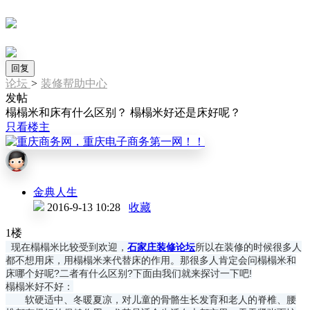
回复
论坛
>
装修帮助中心
发帖
榻榻米和床有什么区别？ 榻榻米好还是床好呢？
只看楼主
金典人生
2016-9-13 10:28
收藏
1楼
现在榻榻米比较受到欢迎，
石家庄装修论坛
所以在装修的时候很多人
都不想用床，用榻榻米来代替床的作用。那很多人肯定会问榻榻米和
床哪个好呢?二者有什么区别?下面由我们就来探讨一下吧!
榻榻米好不好：
软硬适中、冬暖夏凉，对儿童的骨骼生长发育和老人的脊椎、腰