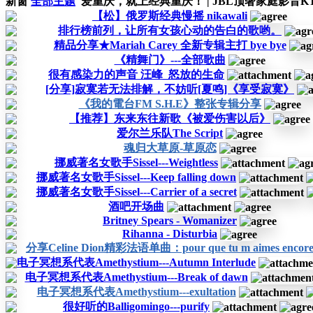
新窗
全部主题
爱重庆，就上经典重庆！ | JBL顶奢家庭影音KTV
【松】俄罗斯经典慢摇 nikawali
排行榜前列，让所有女孩心动的告白的歌哟。
精品分享★Mariah Carey 全新专辑主打 bye bye
《精舞门》---全部歌曲
很有感染力的声音 汪峰_怒放的生命
[分享]寂寞若无法排解，不妨听[夏鸣]《享受寂寞》
《我的電台FM S.H.E》整张专辑分享
【推荐】东来东往新歌《被爱伤害以后》
爱尔兰乐队The Script
魂归大草原-草原恋
挪威著名女歌手Sissel---Weightless
挪威著名女歌手Sissel---Keep falling down
挪威著名女歌手Sissel---Carrier of a secret
酒吧开场曲
Britney Spears - Womanizer
Rihanna - Disturbia
分享Celine Dion精彩法语单曲：pour que tu m aimes encor
电子冥想系代表Amethystium---Autumn Interlude
电子冥想系代表Amethystium---Break of dawn
电子冥想系代表Amethystium---exultation
很好听的Balligomingo---purify