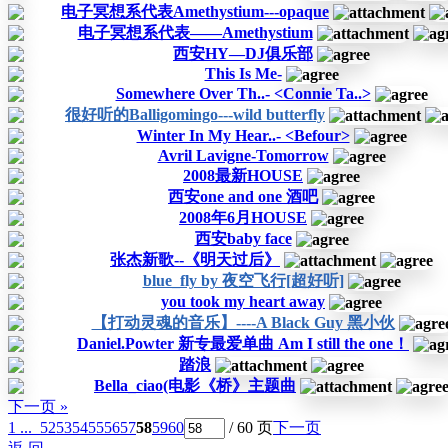
电子冥想系代表Amethystium---opaque
电子冥想系代表——Amethystium
西安HY—DJ俱乐部
This Is Me-
Somewhere Over Th..- <Connie Ta..>
很好听的Balligomingo---wild butterfly
Winter In My Hear..- <Befour>
Avril Lavigne-Tomorrow
2008最新HOUSE
西安one and one 酒吧
2008年6月HOUSE
西安baby face
张杰新歌--《明天过后》
blue_fly by 夜空飞行[超好听]
you took my heart away
【打动灵魂的音乐】----A Black Guy 黑小伙
Daniel.Powter 新专最爱单曲 Am I still the one！
踏浪
Bella_ciao(电影《桥》主题曲
下一页 »
1 ...
52
53
54
55
56
57
58
59
60
/ 60 页
下一页