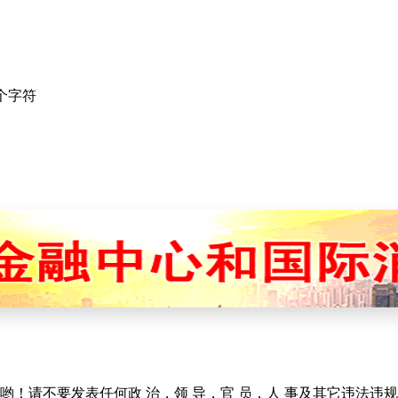
个字符
！请不要发表任何政 治，领 导，官 员，人 事及其它违法违