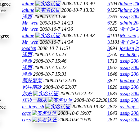
lalune
2008-10-7 13:49
5
1047
lalune
20
lalune
2008-10-7 13:33
9
1227
lalune
20
泽西
2008-10-7 19:56
2
763
assip
200
Mr_wen
2008-10-7 14:29
6
729
admin
20
Mr_wen
2008-10-7 14:36
4
882
蛮子洞
2
lalune
2008-10-7 14:48
4
1101
Mr_wen
Mr_wen
2008-10-7 14:34
3
1101
蛮子洞
2
joedlen
2008-10-7 11:51
3
894
joedlen
2
泽西
2008-10-7 15:23
2
760
weilin86
泽西
2008-10-7 15:46
1
713
assip
200
泽西
2008-10-7 15:22
1
667
assip
200
泽西
2008-10-7 15:31
1
648
assip
200
额外繁荣
2008-10-6 22:05
3
821
lionlove
2
风往南吹
2008-10-6 23:07
1
820
assip
200
尔东
2008-10-6 22:47
1
683
assip
200
江边一碗水
2008-10-6 22:38
1
959
assip
200
as_tony_sh
2008-10-6 19:38
2
842
as_tony_
cqcs
2008-10-6 19:07
1
843
assip
200
cqcs
2008-10-6 19:00
2
821
assip
200