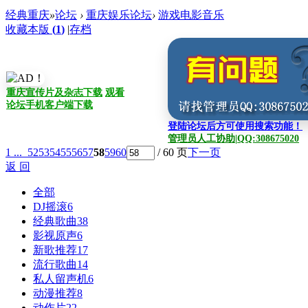
经典重庆
»
论坛
›
重庆娱乐论坛
›
游戏电影音乐
收藏本版
(
1
)
|
存档
重庆宣传片及杂志下载
观看
论坛手机客户端下载
登陆论坛后方可使用搜索功能！
管理员人工协助|QQ:308675020
1 ...
52
53
54
55
56
57
58
59
60
/ 60 页
下一页
返 回
全部
DJ摇滚
6
经典歌曲
38
影视原声
6
新歌推荐
17
流行歌曲
14
私人留声机
6
动漫推荐
8
动作片
22