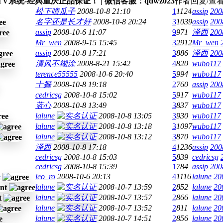
系统-经典重庆正品保证！ | 微信客服：qdwz023
作者
回复/查
松下啃瓜子
2008-10-8 21:10
1
1124
assip
200
名字还是长才好
2008-10-8 20:24
3
1039
assip
200
assip
2008-10-6 11:07
9
971
泽西
200
Mr_wen
2008-9-15 15:45
3
2912
Mr_wen
assip
2008-10-8 17:21
3
886
泽西
200
清风不糊涂
2008-8-21 15:42
4
820
wubo117
terence55555
2008-10-6 20:40
5
994
wubo117
十舞
2008-10-8 19:18
2
760
assip
200
cedricsg
2008-10-8 15:02
5
917
wubo117
蓝心
2008-10-8 13:49
3
837
wubo117
lalune
2008-10-8 13:05
3
930
wubo117
lalune
2008-10-8 13:18
3
1097
wubo117
lalune
2008-10-8 13:12
3
870
wubo117
泽西
2008-10-8 17:18
4
1236
assip
200
cedricsg
2008-10-8 15:03
5
839
cedricsg
cedricsg
2008-10-8 15:39
1
784
assip
200
e
leo_ro
2008-10-6 20:13
4
1116
lalune
20
lalune
2008-10-7 13:59
2
852
lalune
20
lalune
2008-10-7 13:57
2
866
lalune
20
lalune
2008-10-7 13:52
2
811
lalune
20
lalune
2008-10-7 14:51
2
856
lalune
20