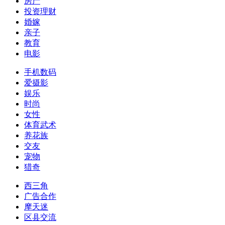
房产
投资理财
婚嫁
亲子
教育
电影
手机数码
爱摄影
娱乐
时尚
女性
体育武术
养花族
交友
宠物
猎奇
西三角
广告合作
摩天迷
区县交流