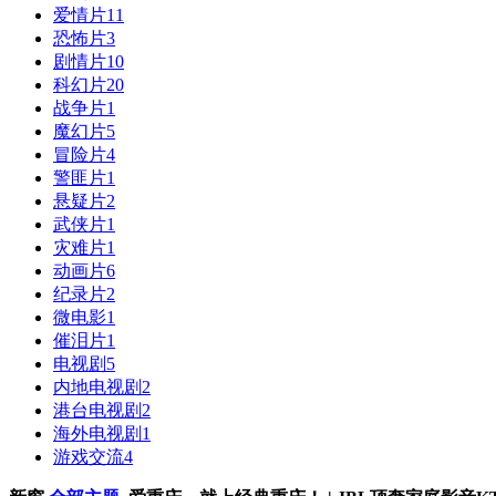
爱情片
11
恐怖片
3
剧情片
10
科幻片
20
战争片
1
魔幻片
5
冒险片
4
警匪片
1
悬疑片
2
武侠片
1
灾难片
1
动画片
6
纪录片
2
微电影
1
催泪片
1
电视剧
5
内地电视剧
2
港台电视剧
2
海外电视剧
1
游戏交流
4