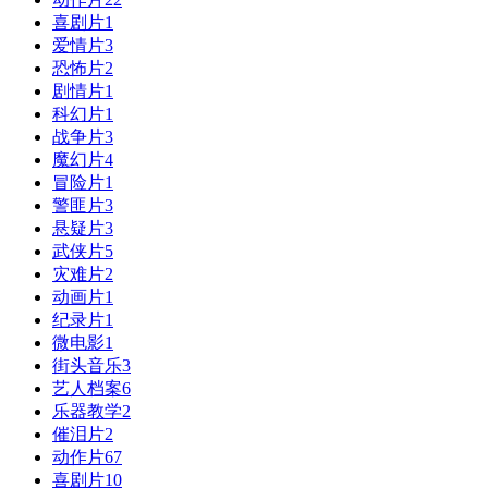
喜剧片
1
爱情片
3
恐怖片
2
剧情片
1
科幻片
1
战争片
3
魔幻片
4
冒险片
1
警匪片
3
悬疑片
3
武侠片
5
灾难片
2
动画片
1
纪录片
1
微电影
1
街头音乐
3
艺人档案
6
乐器教学
2
催泪片
2
动作片
67
喜剧片
10