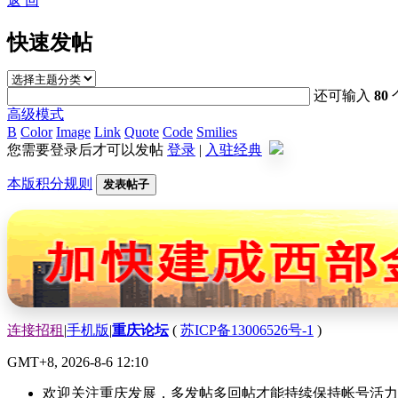
返 回
快速发帖
还可输入
80
高级模式
B
Color
Image
Link
Quote
Code
Smilies
您需要登录后才可以发帖
登录
|
入驻经典
本版积分规则
发表帖子
连接招租
|
手机版
|
重庆论坛
(
苏ICP备13006526号-1
)
GMT+8, 2026-8-6 12:10
欢迎关注重庆发展，多发帖多回帖才能持续保持帐号活力哟