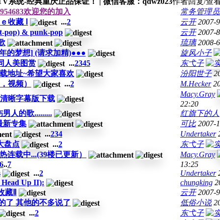
系统-经典重庆正品保证！ | 微信客服：qdwz023
作者
回复/查
954683欢迎您的加入
常务管理员
ｅ收藏 Ⅰ
...
2
云开
2007-9
pop) & punk-pop
云开
2007-8
歌
琉璃
2008-6
年的梦想] (请求加精)●●●
旋风小子
同人美图赏
...
2
3
4
5
东弋子
下载地址~希望大家喜欢
汾阳世子
2
，视频）
...
2
M.Hecker
2
Macy.Gray
高清晰字幕版下载
22:20
歌.........
红旗下的人
er最新专集
可比
2007-1
...
2
3
4
Undertaker
大盘点
...
2
东弋子
载中...(39楼已更新）
Macy.Gray
6
..
7
13:25
s
...
2
Undertaker
 Head Up II):
chungking
2
收藏Ⅱ
云开
2007-9
撼的了 其他的不多说了
低俗小说
2
...
2
东弋子