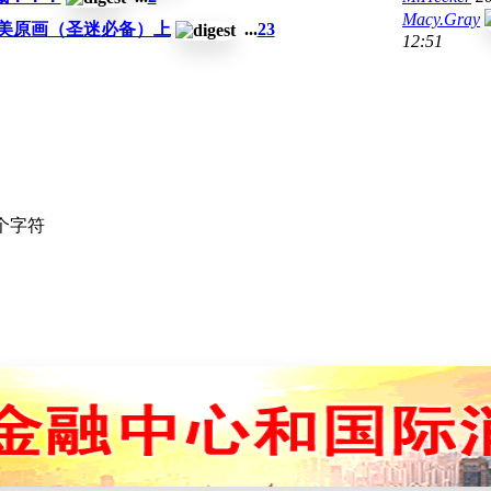
Macy.Gray
美原画（圣迷必备）上
...
2
3
12:51
个字符