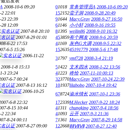
看
最后发表
A
2008-10-6 09:20
0
1018
常务管理员A
2008-10-6 09:20
-2 22:01
15
2152
蛮子洞
2008-9-28 20:49
-23 22:39
9
1644
Macy.Gray
2008-9-27 16:50
-28 12:09
6
1146
小小轩
2008-9-16 19:55
2007-8-8 20:10
8
1395
weilin86
2008-9-10 16:32
2007-8-29 01:01
45
3859
有个网友
2008-9-6 20:59
008-6-22 17:53
4
1169
灰色G大调
2008-9-5 22:32
007-6-5 15:26
15
2635
45191779
2008-5-6 17:48
2006-11-22
3
1797
ymf728
2008-3-4 21:19
2008-1-8 15:13
5
1422
文木四水
2008-1-22 13:56
1-3 23:24
4
1223
咚恰
2007-11-10 00:13
2007-6-7 00:24
32
3770
Macy.Gray
2007-10-24 22:39
2007-8-13 16:12
10
1937
lilabobo
2007-10-4 19:42
2006-10-25
67
8724
渝水情长
2007-10-1 23:36
2007-6-8 22:32
17
2339
M.Hecker
2007-9-22 18:24
007-8-15 10:44
4
1311
chungking
2007-9-4 18:56
-2 22:34
4
1093
云开
2007-9-3 21:36
007-8-24 00:11
7
1361
Macy.Gray
2007-8-29 14:58
2007-8-27 09:00
12
2668
ⅡⅡⅦⅦ
2007-8-27 12:40