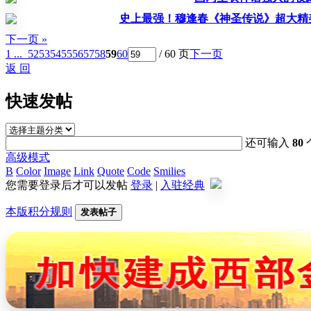
史上最强！穆逢春《神圣传说》超大精
下一页 »
1 ...
52
53
54
55
56
57
58
59
60
/ 60 页
下一页
返 回
快速发帖
还可输入
80
高级模式
B
Color
Image
Link
Quote
Code
Smilies
您需要登录后才可以发帖
登录
|
入驻经典
本版积分规则
发表帖子