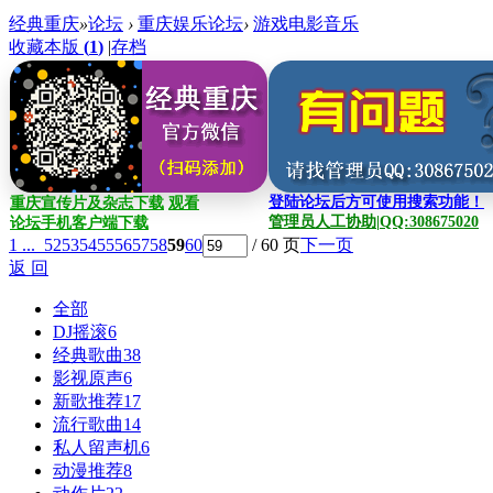
经典重庆
»
论坛
›
重庆娱乐论坛
›
游戏电影音乐
收藏本版
(
1
)
|
存档
登陆论坛后方可使用搜索功能！
重庆宣传片及杂志下载
观看
管理员人工协助|QQ:308675020
论坛手机客户端下载
1 ...
52
53
54
55
56
57
58
59
60
/ 60 页
下一页
返 回
全部
DJ摇滚
6
经典歌曲
38
影视原声
6
新歌推荐
17
流行歌曲
14
私人留声机
6
动漫推荐
8