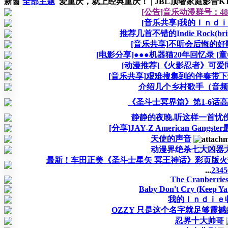
新窗
全部主题
爱重庆，就上经典重庆！ | JBL顶奢家庭影音KTV
[公告]音乐动漫群号：48
[音乐共享]我的Ｉｎｄｉ
推荐几首不错的Indie Rock(brit-
[音乐共享]不听会后悔的好
[电影分享]●●●机器猫20年回忆录 [童
[动漫推荐]《火影忍者》可爱
[音乐共享]艰难搜集到的伴奏带
介绍几个乡村歌手（音频
《圣斗士冥界篇》第1-6话
静静的夜晚,听这样一首忧伤男人的
[分享]JAY-Z American Gangst
天使的声音
动漫界绝杀七大凶器
最新！车田正美《圣斗士星矢 冥王神话》彩页版火热连
...
2
3
4
5
The Cranberrie
Baby Don't Cry (Keep Ya
我的Ｉｎｄｉｅ
OZZY 只是这个名字就足够震
忍界十大帅哥