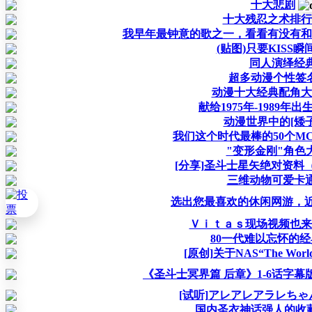
十大悲剧
十大残忍之术排行
我早年最钟意的歌之一，看看有没有和
(贴图)只要KISS
同人演绎经
超多动漫个性签
动漫十大经典配角大
献给1975年-1989年
动漫世界中的[矮子
我们这个时代最棒的50个M
"变形金刚"角色
[分享]圣斗士星矢绝对资料（
三维动物可爱卡
选出您最喜欢的休闲网游，
Ｖｉｔａｓ现场视频也来
80一代难以忘怀的
[原创]关于NAS“The World 
《圣斗士冥界篇 后章》1-6话字幕
[试听]アレアレアラレち
国内圣衣神话强人的收