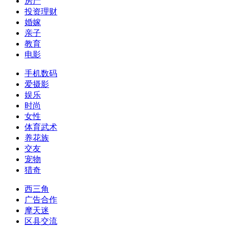
房产
投资理财
婚嫁
亲子
教育
电影
手机数码
爱摄影
娱乐
时尚
女性
体育武术
养花族
交友
宠物
猎奇
西三角
广告合作
摩天迷
区县交流