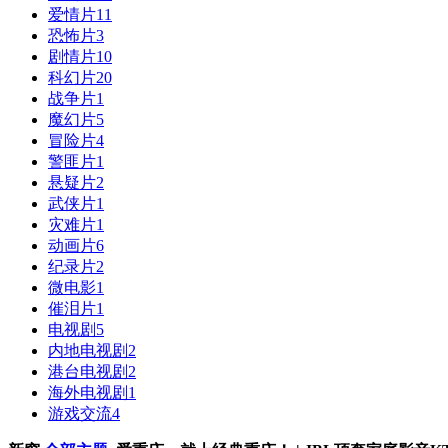
爱情片
11
恐怖片
3
剧情片
10
科幻片
20
战争片
1
魔幻片
5
冒险片
4
警匪片
1
悬疑片
2
武侠片
1
灾难片
1
动画片
6
纪录片
2
微电影
1
催泪片
1
电视剧
5
内地电视剧
2
港台电视剧
2
海外电视剧
1
游戏交流
4