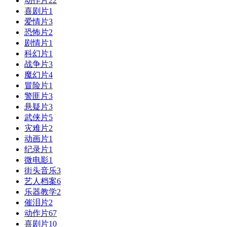
动作片
22
喜剧片
1
爱情片
3
恐怖片
2
剧情片
1
科幻片
1
战争片
3
魔幻片
4
冒险片
1
警匪片
3
悬疑片
3
武侠片
5
灾难片
2
动画片
1
纪录片
1
微电影
1
街头音乐
3
艺人档案
6
乐器教学
2
催泪片
2
动作片
67
喜剧片
10