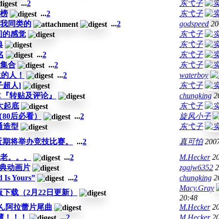
...
2
东弋子
榜
...
2
东弋子
我同类的
...
2
godspeed
20
瞬间的感觉
东弋子
典
东弋子
名
...
2
东弋子
集合
...
2
东弋子
出生的人！
...
2
waterboy
超人]
东弋子
C『转贴及评论』
chungking
2
大起底
东弋子
80后必看）
...
2
旋风小子
通造型
东弋子
近期将举办竞技比赛。
...
2
真可怕
2007
老。。。
...
2
M.Hecker
2
经典动画片
zggjw6352
2
Is Yours”
...
2
chungking
2
Macy.Gray
版下载（2月22日更新）
20:48
ゃん阿拉蕾片尾曲
M.Hecker
2
藏！！！
...
2
M.Hecker
2