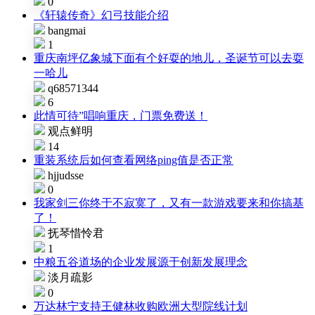
0
《轩辕传奇》幻弓技能介绍
bangmai
1
重庆南坪亿象城下面有个好耍的地儿，圣诞节可以去耍
一哈儿
q68571344
6
此情可待”唱响重庆，门票免费送！
观点鲜明
14
重装系统后如何查看网络ping值是否正常
hjjudsse
0
我家剑三你终于不寂寞了，又有一款游戏要来和你搞基
了！
抚琴惜怜君
1
中粮五谷道场的企业发展源于创新发展理念
淡月疏影
0
万达林宁支持王健林收购欧洲大型院线计划