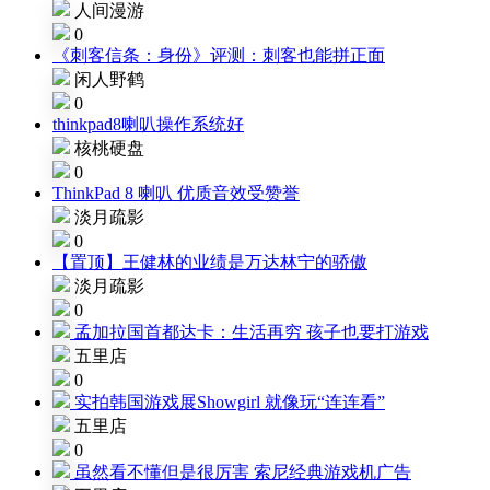
人间漫游
0
《刺客信条：身份》评测：刺客也能拼正面
闲人野鹤
0
thinkpad8喇叭操作系统好
核桃硬盘
0
ThinkPad 8 喇叭 优质音效受赞誉
淡月疏影
0
【置顶】王健林的业绩是万达林宁的骄傲
淡月疏影
0
孟加拉国首都达卡：生活再穷 孩子也要打游戏
五里店
0
实拍韩国游戏展Showgirl 就像玩“连连看”
五里店
0
虽然看不懂但是很厉害 索尼经典游戏机广告