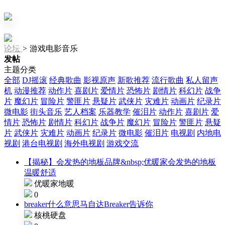
论坛
>
游戏电影音乐
发帖
主题分类
全部
DJ摇滚
经典歌曲
影视原声
新歌推荐
流行歌曲
私人留声
机
动漫推荐
动作片
喜剧片
爱情片
恐怖片
剧情片
科幻片
战争
片
魔幻片
冒险片
警匪片
悬疑片
武侠片
灾难片
动画片
纪录片
微电影
街头音乐
艺人档案
乐器教学
催泪片
动作片
喜剧片
爱
情片
恐怖片
剧情片
科幻片
战争片
魔幻片
冒险片
警匪片
悬疑
片
武侠片
灾难片
动画片
纪录片
微电影
催泪片
电视剧
内地电
视剧
港台电视剧
海外电视剧
游戏交流
【揭秘】会发热的地板品牌&nbsp;优暖家会发热的地板
温暖舒适
优暖家地暖
0
breaker什么意思马自达Breaker告诉你
核桃硬盘